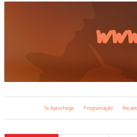
Te Aprochega
Programação
Recad