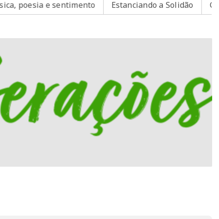
poesia e sentimento
Estanciando a Solidão
Guaíba v