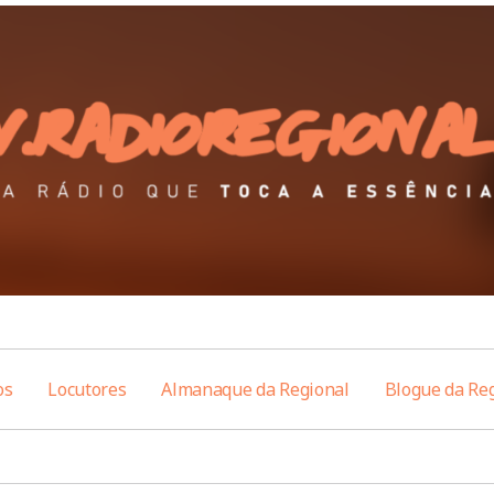
os
Locutores
Almanaque da Regional
Blogue da Re